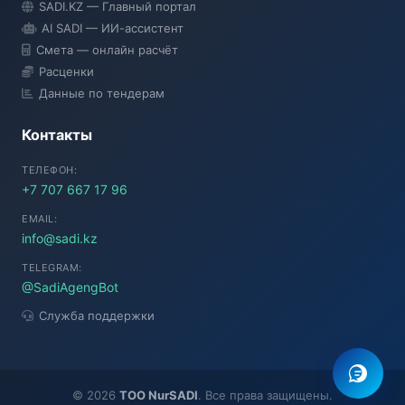
SADI.KZ — Главный портал
● Подключение...
AI SADI — ИИ-ассистент
Смета — онлайн расчёт
Расценки
Данные по тендерам
Контакты
ТЕЛЕФОН:
+7 707 667 17 96
EMAIL:
info@sadi.kz
TELEGRAM:
@SadiAgengBot
Служба поддержки
©
2026
TOO NurSADI
. Все права защищены.