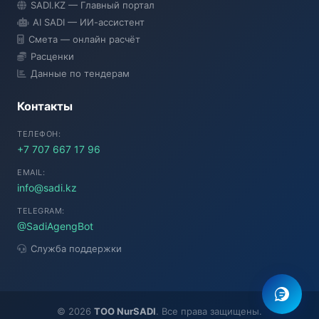
SADI.KZ — Главный портал
● Подключение...
AI SADI — ИИ-ассистент
Смета — онлайн расчёт
Расценки
Данные по тендерам
Контакты
ТЕЛЕФОН:
+7 707 667 17 96
EMAIL:
info@sadi.kz
TELEGRAM:
@SadiAgengBot
Служба поддержки
©
2026
TOO NurSADI
. Все права защищены.