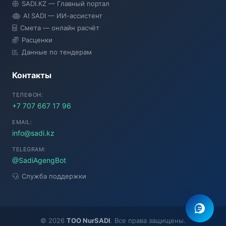
SADI.KZ — Главный портал
● Подключение...
AI SADI — ИИ-ассистент
Смета — онлайн расчёт
Расценки
Данные по тендерам
Контакты
ТЕЛЕФОН:
+7 707 667 17 96
EMAIL:
info@sadi.kz
TELEGRAM:
@SadiAgengBot
Служба поддержки
©
2026
TOO NurSADI
. Все права защищены.