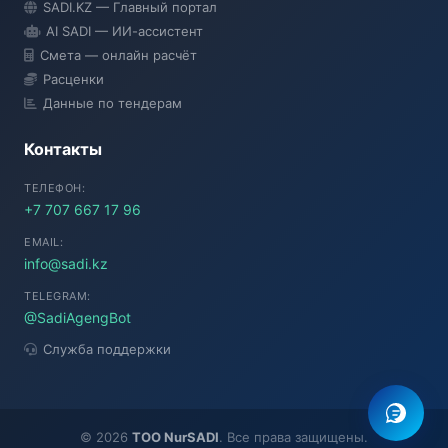
SADI.KZ — Главный портал
● Подключение...
AI SADI — ИИ-ассистент
Смета — онлайн расчёт
Расценки
Данные по тендерам
Контакты
ТЕЛЕФОН:
+7 707 667 17 96
EMAIL:
info@sadi.kz
TELEGRAM:
@SadiAgengBot
Служба поддержки
©
2026
TOO NurSADI
. Все права защищены.