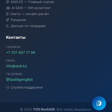
SADI.KZ — Главный портал
● Подключение...
AI SADI — ИИ-ассистент
Смета — онлайн расчёт
Расценки
Данные по тендерам
Контакты
ТЕЛЕФОН:
+7 707 667 17 96
EMAIL:
info@sadi.kz
TELEGRAM:
@SadiAgengBot
Служба поддержки
©
2026
TOO NurSADI
. Все права защищены.