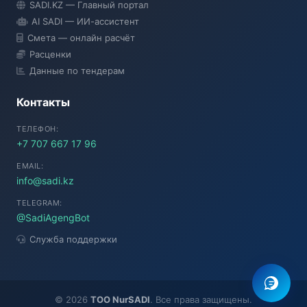
SADI.KZ — Главный портал
● Подключение...
AI SADI — ИИ-ассистент
Смета — онлайн расчёт
Расценки
Данные по тендерам
Контакты
ТЕЛЕФОН:
+7 707 667 17 96
EMAIL:
info@sadi.kz
TELEGRAM:
@SadiAgengBot
Служба поддержки
©
2026
TOO NurSADI
. Все права защищены.