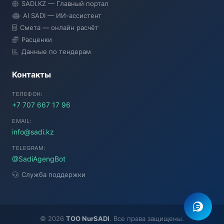
SADI.KZ — Главный портал
● Подключение...
AI SADI — ИИ-ассистент
Смета — онлайн расчёт
Расценки
Данные по тендерам
Контакты
ТЕЛЕФОН:
+7 707 667 17 96
EMAIL:
info@sadi.kz
TELEGRAM:
@SadiAgengBot
Служба поддержки
©
2026
TOO NurSADI
. Все права защищены.