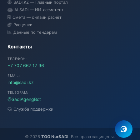
SADI.KZ — Главный портал
● Подключение...
AI SADI — ИИ-ассистент
Смета — онлайн расчёт
Расценки
Данные по тендерам
Контакты
ТЕЛЕФОН:
+7 707 667 17 96
EMAIL:
info@sadi.kz
TELEGRAM:
@SadiAgengBot
Служба поддержки
©
2026
TOO NurSADI
. Все права защищены.