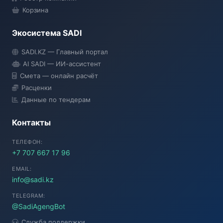
Корзина
Экосистема SADI
SADI AI
SADI.KZ — Главный портал
● Подключение...
AI SADI — ИИ-ассистент
Смета — онлайн расчёт
Расценки
Данные по тендерам
Контакты
ТЕЛЕФОН:
+7 707 667 17 96
EMAIL:
info@sadi.kz
TELEGRAM:
@SadiAgengBot
Служба поддержки