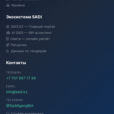
Корзина
Экосистема SADI
SADI AI
SADI.KZ — Главный портал
● Подключение...
AI SADI — ИИ-ассистент
Смета — онлайн расчёт
Расценки
Данные по тендерам
Контакты
ТЕЛЕФОН:
+7 707 667 17 96
EMAIL:
info@sadi.kz
TELEGRAM:
@SadiAgengBot
Служба поддержки