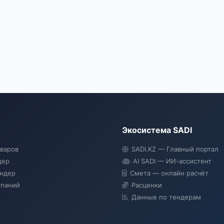
Экосистема SADI
оваров
SADI.KZ — Главный портал
дер
AI SADI — ИИ-ассистент
ендер
Смета — онлайн расчёт
мпаний
Расценки
Данные по тендерам