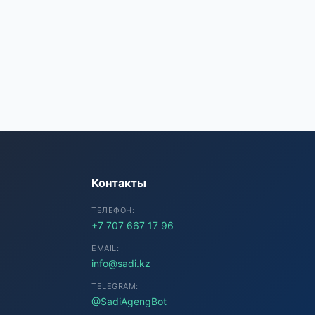
SADI AI
● Подключение...
Контакты
ТЕЛЕФОН:
+7 707 667 17 96
EMAIL:
info@sadi.kz
TELEGRAM:
@SadiAgengBot