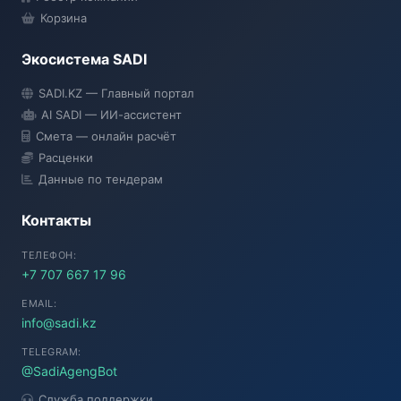
Корзина
Экосистема SADI
SADI AI
SADI.KZ — Главный портал
● Подключение...
AI SADI — ИИ-ассистент
Смета — онлайн расчёт
Расценки
Данные по тендерам
Контакты
ТЕЛЕФОН:
+7 707 667 17 96
EMAIL:
info@sadi.kz
TELEGRAM:
@SadiAgengBot
Служба поддержки