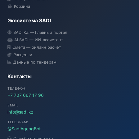
Корзина
Экосистема SADI
SADI AI
SADI.KZ — Главный портал
● Подключение...
AI SADI — ИИ-ассистент
Смета — онлайн расчёт
Расценки
Данные по тендерам
Контакты
ТЕЛЕФОН:
+7 707 667 17 96
EMAIL:
info@sadi.kz
TELEGRAM:
@SadiAgengBot
Служба поддержки