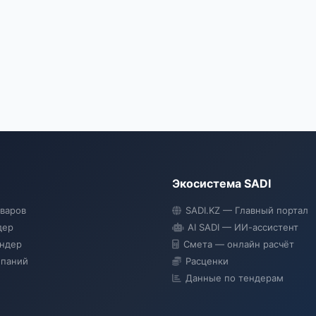
Экосистема SADI
оваров
SADI.KZ — Главный портал
дер
AI SADI — ИИ-ассистент
ендер
Смета — онлайн расчёт
мпаний
Расценки
Данные по тендерам