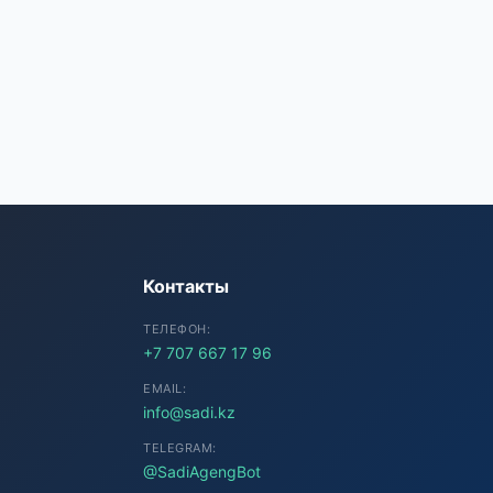
SADI AI
● Подключение...
Контакты
ТЕЛЕФОН:
+7 707 667 17 96
EMAIL:
info@sadi.kz
TELEGRAM:
@SadiAgengBot