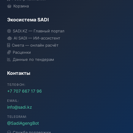
Корзина
Экосистема SADI
SADI AI
SADI.KZ — Главный портал
● Подключение...
AI SADI — ИИ-ассистент
Смета — онлайн расчёт
Расценки
Данные по тендерам
Контакты
ТЕЛЕФОН:
+7 707 667 17 96
EMAIL:
info@sadi.kz
TELEGRAM:
@SadiAgengBot
Служба поддержки