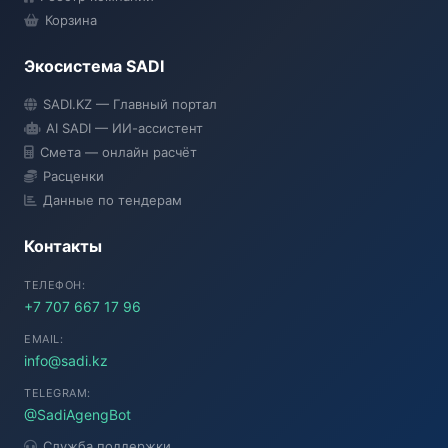
Корзина
Экосистема SADI
SADI AI
SADI.KZ — Главный портал
● Подключение...
AI SADI — ИИ-ассистент
Смета — онлайн расчёт
Расценки
Данные по тендерам
Контакты
ТЕЛЕФОН:
+7 707 667 17 96
EMAIL:
info@sadi.kz
TELEGRAM:
@SadiAgengBot
Служба поддержки