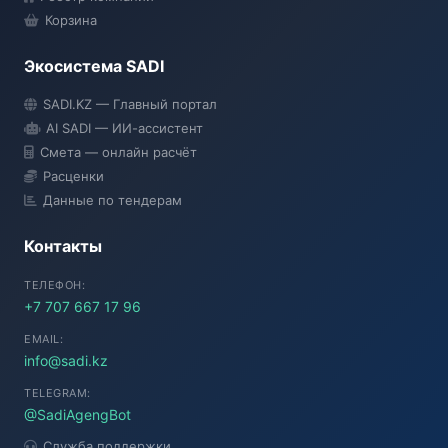
Корзина
Экосистема SADI
SADI AI
SADI.KZ — Главный портал
● Подключение...
AI SADI — ИИ-ассистент
Смета — онлайн расчёт
Расценки
Данные по тендерам
Контакты
ТЕЛЕФОН:
+7 707 667 17 96
EMAIL:
info@sadi.kz
TELEGRAM:
@SadiAgengBot
Служба поддержки