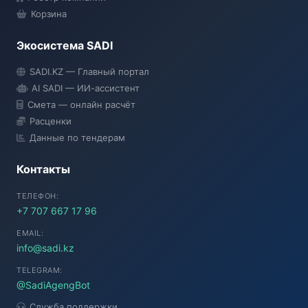
Корзина
Экосистема SADI
SADI AI
SADI.KZ — Главный портал
● Подключение...
AI SADI — ИИ-ассистент
Смета — онлайн расчёт
Расценки
Данные по тендерам
Контакты
ТЕЛЕФОН:
+7 707 667 17 96
EMAIL:
info@sadi.kz
TELEGRAM:
@SadiAgengBot
Служба поддержки