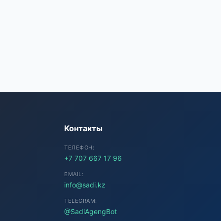
SADI AI
● Подключение...
Контакты
ТЕЛЕФОН:
+7 707 667 17 96
EMAIL:
info@sadi.kz
TELEGRAM:
@SadiAgengBot