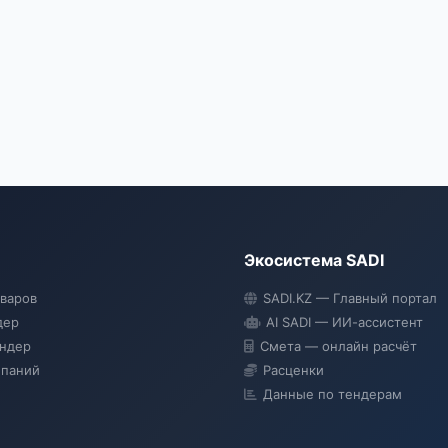
Экосистема SADI
оваров
SADI.KZ — Главный портал
дер
AI SADI — ИИ-ассистент
ендер
Смета — онлайн расчёт
мпаний
Расценки
Данные по тендерам