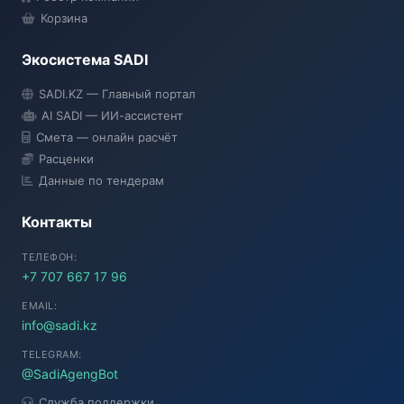
Корзина
Экосистема SADI
SADI AI
SADI.KZ — Главный портал
● Подключение...
AI SADI — ИИ-ассистент
Смета — онлайн расчёт
Расценки
Данные по тендерам
Контакты
ТЕЛЕФОН:
+7 707 667 17 96
EMAIL:
info@sadi.kz
TELEGRAM:
@SadiAgengBot
Служба поддержки