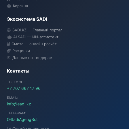
Корзина
Экосистема SADI
SADI AI
SADI.KZ — Главный портал
● Подключение...
AI SADI — ИИ-ассистент
Смета — онлайн расчёт
Расценки
Данные по тендерам
Контакты
ТЕЛЕФОН:
+7 707 667 17 96
EMAIL:
info@sadi.kz
TELEGRAM:
@SadiAgengBot
Служба поддержки