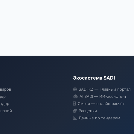
Экосистема SADI
оваров
SADI.KZ — Главный портал
дер
AI SADI — ИИ-ассистент
ендер
Смета — онлайн расчёт
мпаний
Расценки
Данные по тендерам