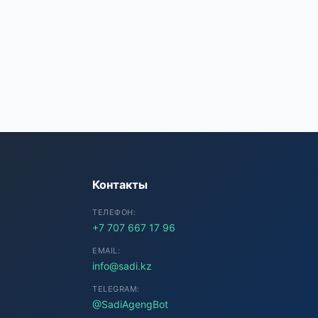
SADI AI
● Подключение...
Контакты
ТЕЛЕФОН:
+7 707 667 17 96
EMAIL:
info@sadi.kz
TELEGRAM:
@SadiAgengBot