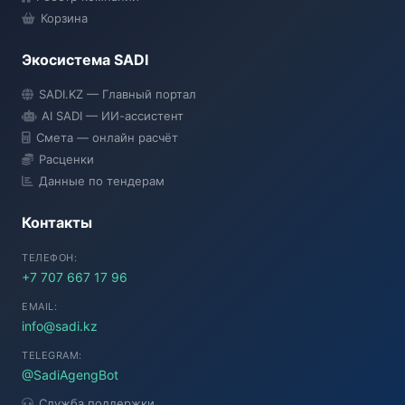
Корзина
Экосистема SADI
SADI AI
SADI.KZ — Главный портал
● Подключение...
AI SADI — ИИ-ассистент
Смета — онлайн расчёт
Расценки
Данные по тендерам
Контакты
ТЕЛЕФОН:
+7 707 667 17 96
EMAIL:
info@sadi.kz
TELEGRAM:
@SadiAgengBot
Служба поддержки