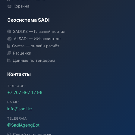
Корзина
Экосистема SADI
SADI AI
SADI.KZ — Главный портал
● Подключение...
AI SADI — ИИ-ассистент
Смета — онлайн расчёт
Расценки
Данные по тендерам
Контакты
ТЕЛЕФОН:
+7 707 667 17 96
EMAIL:
info@sadi.kz
TELEGRAM:
@SadiAgengBot
Служба поддержки