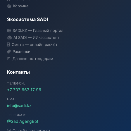
Корзина
Экосистема SADI
SADI AI
SADI.KZ — Главный портал
● Подключение...
AI SADI — ИИ-ассистент
Смета — онлайн расчёт
Расценки
Данные по тендерам
Контакты
ТЕЛЕФОН:
+7 707 667 17 96
EMAIL:
info@sadi.kz
TELEGRAM:
@SadiAgengBot
Служба поддержки