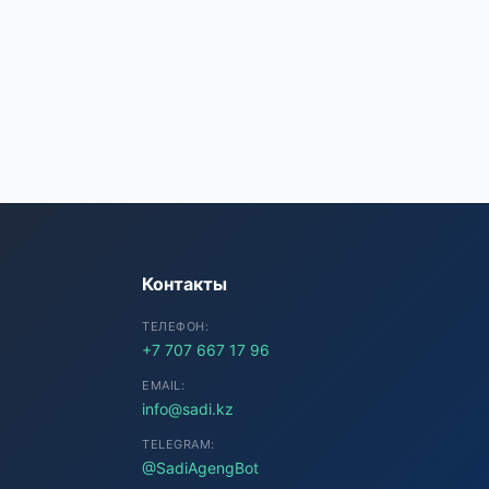
SADI AI
● Подключение...
Контакты
ТЕЛЕФОН:
+7 707 667 17 96
EMAIL:
info@sadi.kz
TELEGRAM:
@SadiAgengBot