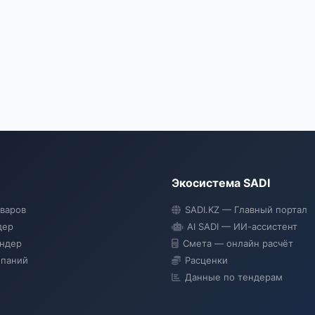
Экосистема SADI
оваров
SADI.KZ — Главный портал
дер
AI SADI — ИИ-ассистент
ендер
Смета — онлайн расчёт
мпаний
Расценки
Данные по тендерам