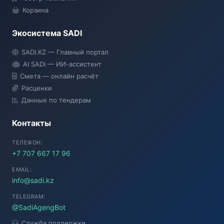
Корзина
Экосистема SADI
SADI AI
SADI.KZ — Главный портал
● Подключение...
AI SADI — ИИ-ассистент
Смета — онлайн расчёт
Расценки
Данные по тендерам
Контакты
ТЕЛЕФОН:
+7 707 667 17 96
EMAIL:
info@sadi.kz
TELEGRAM:
@SadiAgengBot
Служба поддержки