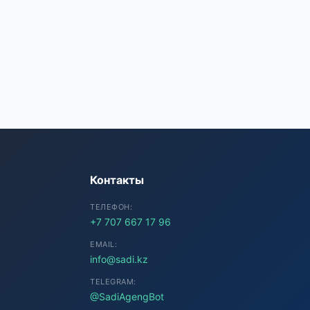
SADI AI
● Подключение...
Контакты
ТЕЛЕФОН:
+7 707 667 17 96
EMAIL:
info@sadi.kz
TELEGRAM:
@SadiAgengBot