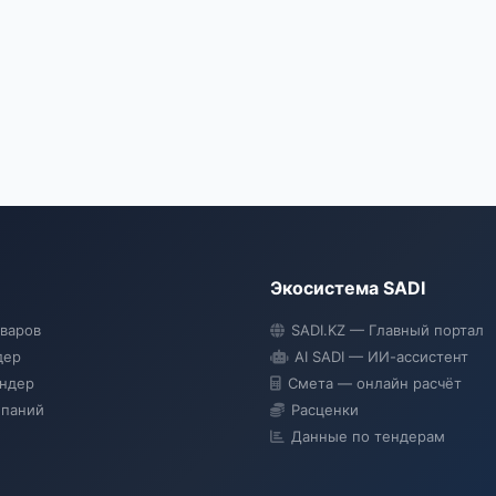
Экосистема SADI
оваров
SADI.KZ — Главный портал
дер
AI SADI — ИИ-ассистент
ендер
Смета — онлайн расчёт
мпаний
Расценки
Данные по тендерам