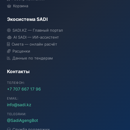
Корзина
Экосистема SADI
SADI AI
SADI.KZ — Главный портал
● Подключение...
AI SADI — ИИ-ассистент
Смета — онлайн расчёт
Расценки
Данные по тендерам
Контакты
ТЕЛЕФОН:
+7 707 667 17 96
EMAIL:
info@sadi.kz
TELEGRAM:
@SadiAgengBot
Служба поддержки