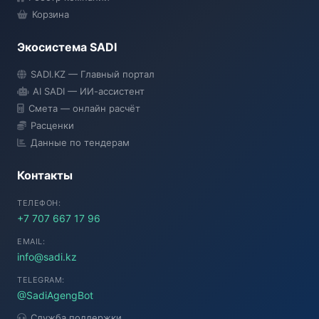
Корзина
Экосистема SADI
SADI AI
SADI.KZ — Главный портал
● Подключение...
AI SADI — ИИ-ассистент
Смета — онлайн расчёт
Расценки
Данные по тендерам
Контакты
ТЕЛЕФОН:
+7 707 667 17 96
EMAIL:
info@sadi.kz
TELEGRAM:
@SadiAgengBot
Служба поддержки