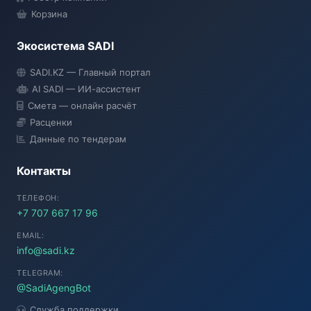
Корзина
Экосистема SADI
SADI AI
SADI.KZ — Главный портал
● Подключение...
AI SADI — ИИ-ассистент
Смета — онлайн расчёт
Расценки
Данные по тендерам
Контакты
ТЕЛЕФОН:
+7 707 667 17 96
EMAIL:
info@sadi.kz
TELEGRAM:
@SadiAgengBot
Служба поддержки