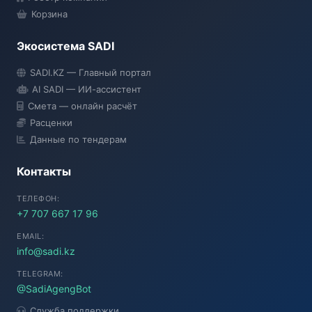
Корзина
Экосистема SADI
SADI AI
SADI.KZ — Главный портал
● Подключение...
AI SADI — ИИ-ассистент
Смета — онлайн расчёт
Расценки
Данные по тендерам
Контакты
ТЕЛЕФОН:
+7 707 667 17 96
EMAIL:
info@sadi.kz
TELEGRAM:
@SadiAgengBot
Служба поддержки