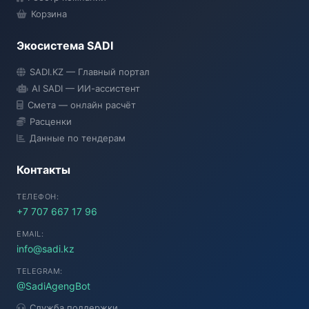
Корзина
Экосистема SADI
SADI AI
SADI.KZ — Главный портал
● Подключение...
AI SADI — ИИ-ассистент
Смета — онлайн расчёт
Расценки
Данные по тендерам
Контакты
ТЕЛЕФОН:
+7 707 667 17 96
EMAIL:
info@sadi.kz
TELEGRAM:
@SadiAgengBot
Служба поддержки