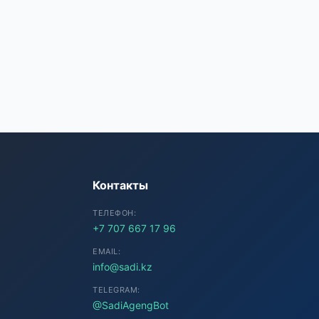
SADI AI
● Подключение...
Контакты
ТЕЛЕФОН:
+7 707 667 17 96
EMAIL:
info@sadi.kz
TELEGRAM:
@SadiAgengBot