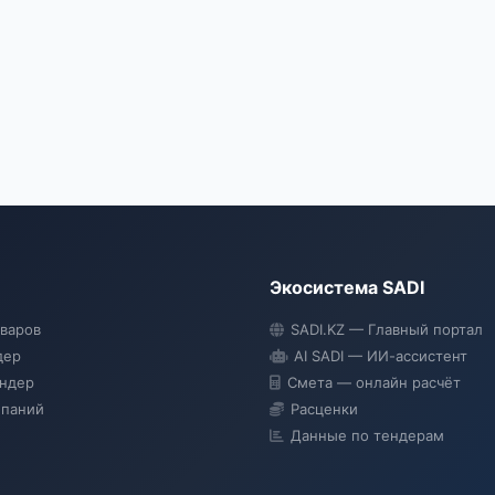
Экосистема SADI
оваров
SADI.KZ — Главный портал
дер
AI SADI — ИИ-ассистент
ендер
Смета — онлайн расчёт
мпаний
Расценки
Данные по тендерам