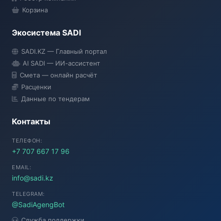
Корзина
Экосистема SADI
SADI AI
SADI.KZ — Главный портал
● Подключение...
AI SADI — ИИ-ассистент
Смета — онлайн расчёт
Расценки
Данные по тендерам
Контакты
ТЕЛЕФОН:
+7 707 667 17 96
EMAIL:
info@sadi.kz
TELEGRAM:
@SadiAgengBot
Служба поддержки