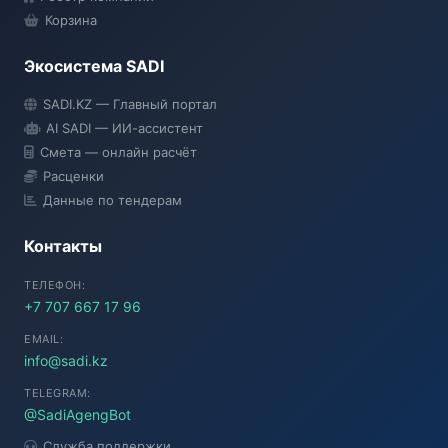
Корзина
Экосистема SADI
SADI AI
SADI.KZ — Главный портал
● Подключение...
AI SADI — ИИ-ассистент
Смета — онлайн расчёт
Расценки
Данные по тендерам
Контакты
ТЕЛЕФОН:
+7 707 667 17 96
EMAIL:
info@sadi.kz
TELEGRAM:
@SadiAgengBot
Служба поддержки