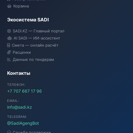
Корзина
Экосистема SADI
SADI AI
SADI.KZ — Главный портал
● Подключение...
AI SADI — ИИ-ассистент
Смета — онлайн расчёт
Расценки
Данные по тендерам
Контакты
ТЕЛЕФОН:
+7 707 667 17 96
EMAIL:
info@sadi.kz
TELEGRAM:
@SadiAgengBot
Служба поддержки