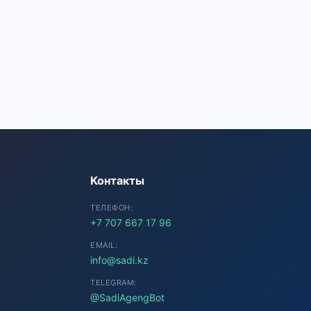
SADI AI
● Подключение...
Контакты
ТЕЛЕФОН:
+7 707 667 17 96
EMAIL:
info@sadi.kz
TELEGRAM:
@SadiAgengBot