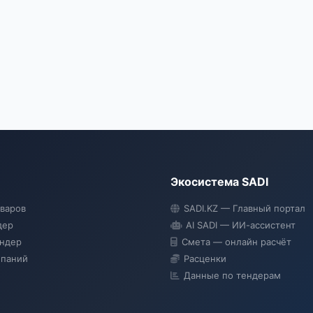
Экосистема SADI
оваров
SADI.KZ — Главный портал
дер
AI SADI — ИИ-ассистент
ендер
Смета — онлайн расчёт
мпаний
Расценки
Данные по тендерам