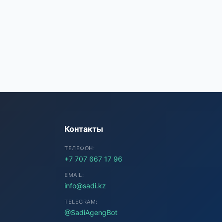
SADI AI
● Подключение...
Контакты
ТЕЛЕФОН:
+7 707 667 17 96
EMAIL:
info@sadi.kz
TELEGRAM:
@SadiAgengBot