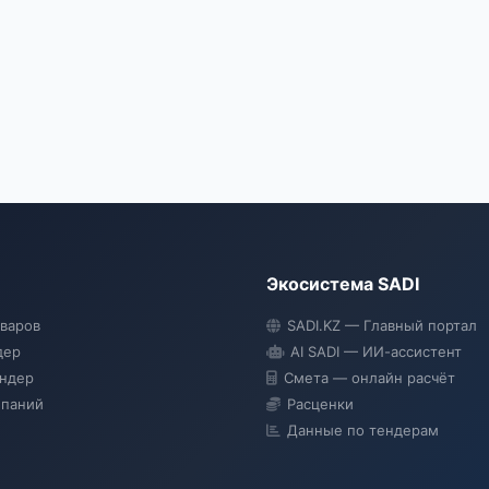
Экосистема SADI
оваров
SADI.KZ — Главный портал
дер
AI SADI — ИИ-ассистент
ендер
Смета — онлайн расчёт
мпаний
Расценки
Данные по тендерам