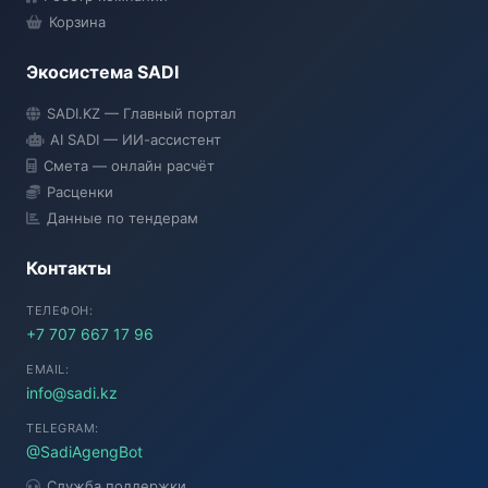
Корзина
Экосистема SADI
SADI AI
SADI.KZ — Главный портал
● Подключение...
AI SADI — ИИ-ассистент
Смета — онлайн расчёт
Расценки
Данные по тендерам
Контакты
ТЕЛЕФОН:
+7 707 667 17 96
EMAIL:
info@sadi.kz
TELEGRAM:
@SadiAgengBot
Служба поддержки