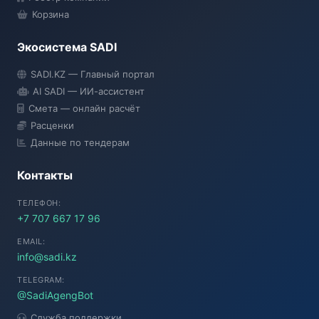
Корзина
Экосистема SADI
SADI AI
SADI.KZ — Главный портал
● Подключение...
AI SADI — ИИ-ассистент
Смета — онлайн расчёт
Расценки
Данные по тендерам
Контакты
ТЕЛЕФОН:
+7 707 667 17 96
EMAIL:
info@sadi.kz
TELEGRAM:
@SadiAgengBot
Служба поддержки