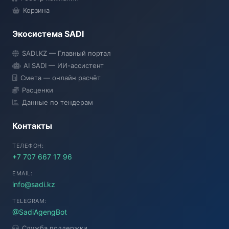
Корзина
Экосистема SADI
SADI AI
SADI.KZ — Главный портал
● Подключение...
AI SADI — ИИ-ассистент
Смета — онлайн расчёт
Расценки
Данные по тендерам
Контакты
ТЕЛЕФОН:
+7 707 667 17 96
EMAIL:
info@sadi.kz
TELEGRAM:
@SadiAgengBot
Служба поддержки