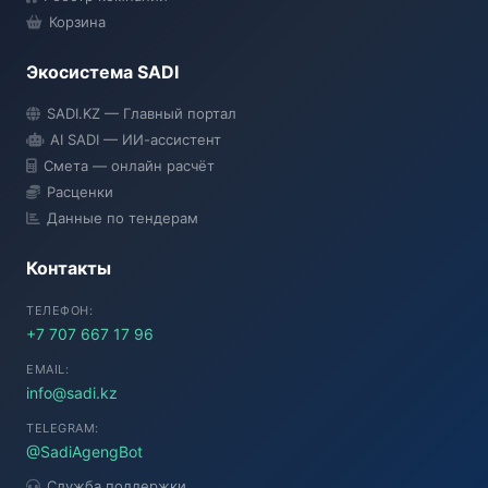
Корзина
Экосистема SADI
SADI AI
SADI.KZ — Главный портал
● Подключение...
AI SADI — ИИ-ассистент
Смета — онлайн расчёт
Расценки
Данные по тендерам
Контакты
ТЕЛЕФОН:
+7 707 667 17 96
EMAIL:
info@sadi.kz
TELEGRAM:
@SadiAgengBot
Служба поддержки