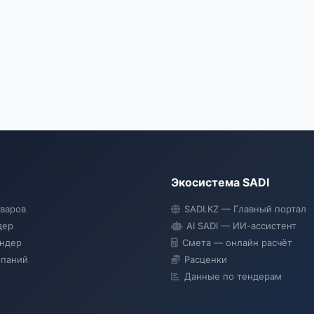
Экосистема SADI
оваров
SADI.KZ — Главный портал
дер
AI SADI — ИИ-ассистент
ендер
Смета — онлайн расчёт
мпаний
Расценки
Данные по тендерам