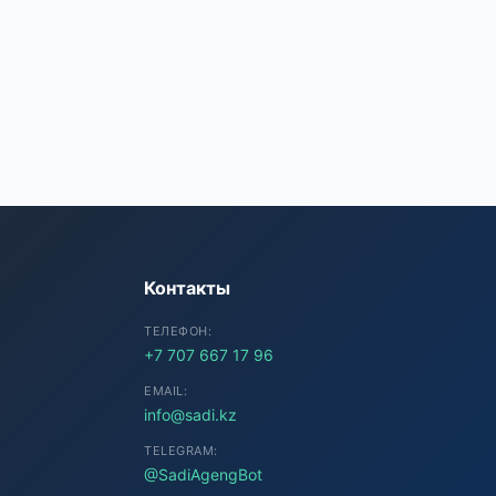
SADI AI
● Подключение...
Контакты
ТЕЛЕФОН:
+7 707 667 17 96
EMAIL:
info@sadi.kz
TELEGRAM:
@SadiAgengBot