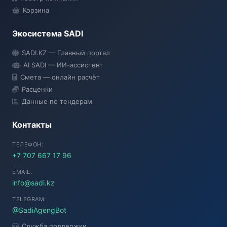
Корзина
Экосистема SADI
SADI AI
SADI.KZ — Главный портал
● Подключение...
AI SADI — ИИ-ассистент
Смета — онлайн расчёт
Расценки
Данные по тендерам
Контакты
ТЕЛЕФОН:
+7 707 667 17 96
EMAIL:
info@sadi.kz
TELEGRAM:
@SadiAgengBot
Служба поддержки