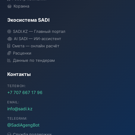
Корзина
Экосистема SADI
SADI AI
SADI.KZ — Главный портал
● Подключение...
AI SADI — ИИ-ассистент
Смета — онлайн расчёт
Расценки
Данные по тендерам
Контакты
ТЕЛЕФОН:
+7 707 667 17 96
EMAIL:
info@sadi.kz
TELEGRAM:
@SadiAgengBot
Служба поддержки