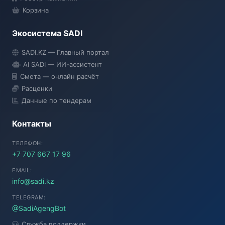
Корзина
Экосистема SADI
SADI AI
SADI.KZ — Главный портал
● Подключение...
AI SADI — ИИ-ассистент
Смета — онлайн расчёт
Расценки
Данные по тендерам
Контакты
ТЕЛЕФОН:
+7 707 667 17 96
EMAIL:
info@sadi.kz
TELEGRAM:
@SadiAgengBot
Служба поддержки