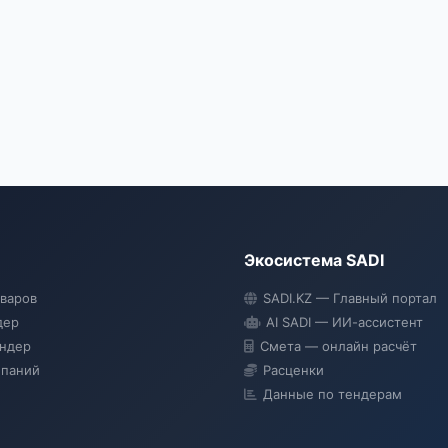
Экосистема SADI
оваров
SADI.KZ — Главный портал
дер
AI SADI — ИИ-ассистент
ендер
Смета — онлайн расчёт
мпаний
Расценки
Данные по тендерам