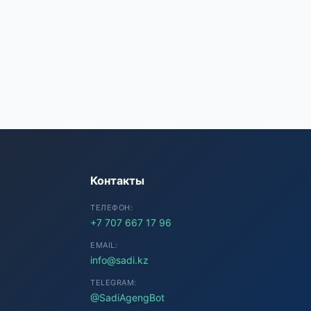
SADI AI
● Подключение...
Контакты
ТЕЛЕФОН:
+7 707 667 17 96
EMAIL:
info@sadi.kz
TELEGRAM:
@SadiAgengBot