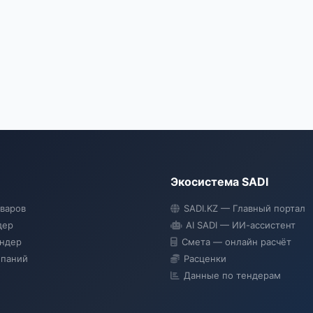
Экосистема SADI
оваров
SADI.KZ — Главный портал
дер
AI SADI — ИИ-ассистент
ендер
Смета — онлайн расчёт
мпаний
Расценки
Данные по тендерам