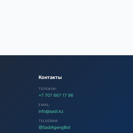
SADI AI
● Подключение...
Контакты
ТЕЛЕФОН:
+7 707 667 17 96
EMAIL:
info@sadi.kz
TELEGRAM:
@SadiAgengBot