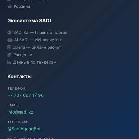
Корзина
Экосистема SADI
SADI AI
SADI.KZ — Главный портал
● Подключение...
AI SADI — ИИ-ассистент
Смета — онлайн расчёт
Расценки
Данные по тендерам
Контакты
ТЕЛЕФОН:
+7 707 667 17 96
EMAIL:
info@sadi.kz
TELEGRAM:
@SadiAgengBot
Служба поддержки